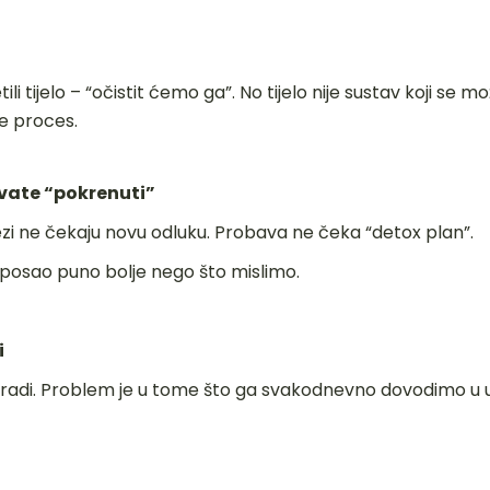
i tijelo – “očistit ćemo ga”. No tijelo nije sustav koji se mo
je proces.
avate “pokrenuti”
zi ne čekaju novu odluku. Probava ne čeka “detox plan”.
oj posao puno bolje nego što mislimo.
i
e radi. Problem je u tome što ga svakodnevno dovodimo u u