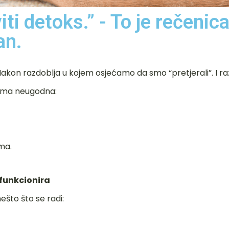
i detoks.” - To je rečenic
an.
akon razdoblja u kojem osjećamo da smo “pretjerali”. I r
ogima neugodna:
ma.
 funkcionira
ešto što se radi: