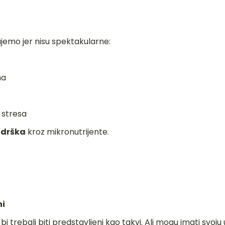
jemo jer nisu spektakularne:
na
 stresa
drška
kroz mikronutrijente.
ni
i trebali biti predstavljeni kao takvi. Ali mogu imati svoju 