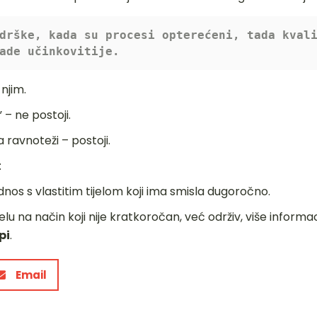
drške, kada su procesi opterećeni, tada kvali
ade učinkovitije.
njim.
 – ne postoji.
a ravnoteži – postoji.
:
nos s vlastitim tijelom koji ima smisla dugoročno.
jelu na način koji nije kratkoročan, već održiv, više infor
pi
.
Email