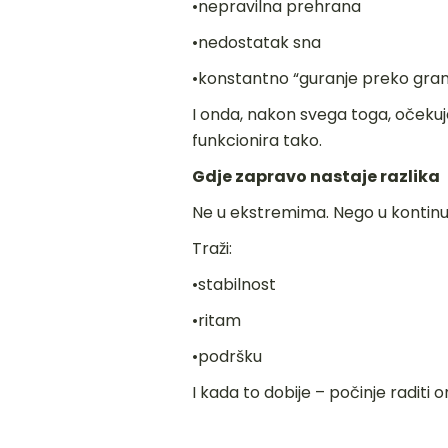
•nepravilna prehrana
•nedostatak sna
•konstantno “guranje preko gran
I onda, nakon svega toga, očekuj
funkcionira tako.
Gdje zapravo nastaje razlika
Ne u ekstremima. Nego u kontinuit
Traži:
•stabilnost
•ritam
•podršku
I kada to dobije – počinje raditi on