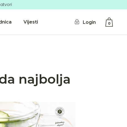
atvori
dnica
Vijesti
Login
0
No products in the cart.
žda najbolja