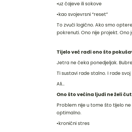
•uz čajeve ili sokove
•kao svojevrsni “reset”
To zvuči logično. Ako smo opteretil
pokrenuti. Ono nije projekt. Ono 
Tijelo već radi ono što pokuš
Jetra ne čeka ponedjeljak. Bubre
Ti sustavi rade stalno. I rade sv
Ali…
Ono što većina ljudi ne želi čut
Problem nije u tome što tijelo n
optimalno.
•kronični stres