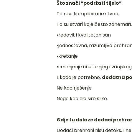
Što znači “podržati tijelo”
To nisu komplicirane stvari.
To su stvari koje često zanemaru
•redovit i kvalitetan san
•jednostavna, razumljiva prehra
•kretanje
•smanjenje unutarnjeg i vanjskog
I, kada je potrebno,
dodatna po
Ne kao rješenje.
Nego kao dio šire slike.
Gdje tu dolaze dodaci prehra
Dodaci prehrani nisu detoks. I ne b