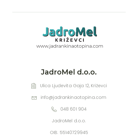
JadroMel d.o.o.
Ulica Ljudevita Gaja 12, Križevci
info@jadrankinaotopina.com
048 601 904
JadroMel d.o.o.
OIB: 55140729945