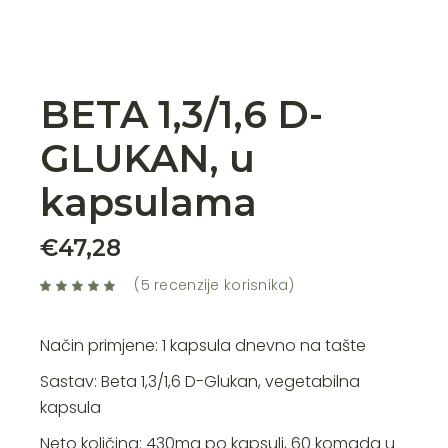
BETA 1,3/1,6 D-
GLUKAN, u
kapsulama
€
47,28
(
5
recenzije korisnika)
Način primjene: 1 kapsula dnevno na tašte
Sastav: Beta 1,3/1,6 D-Glukan, vegetabilna
kapsula
Neto količina: 430mg po kapsuli, 60 komada u