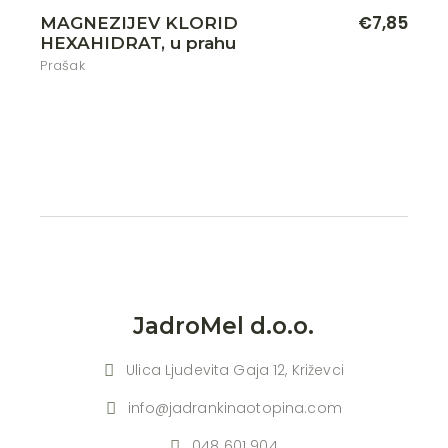
€
7,85
MAGNEZIJEV KLORID
HEXAHIDRAT, u prahu
Prašak
JadroMel d.o.o.
Ulica Ljudevita Gaja 12, Križevci
info@jadrankinaotopina.com
048 601 904