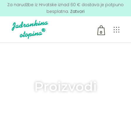
Za narudžbe iz Hrvatske iznad 60 € dostava je potpuno
besplatna.
Zatvori
0
No products in the cart.
Proizvodi