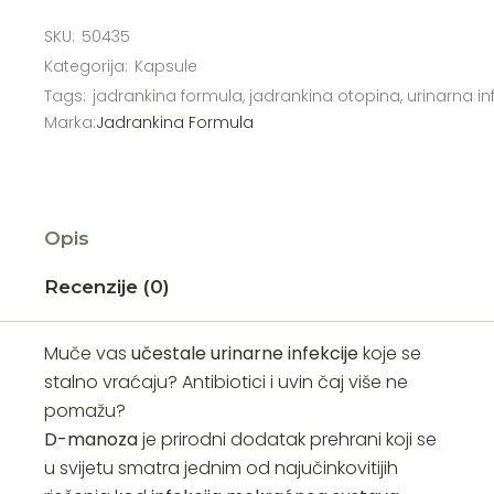
SKU:
50435
Kategorija:
Kapsule
Tags:
jadrankina formula
,
jadrankina otopina
,
urinarna in
Marka:
Jadrankina Formula
Opis
Recenzije (0)
Muče vas
učestale urinarne infekcije
koje se
stalno vraćaju? Antibiotici i uvin čaj više ne
pomažu?
D-manoza
je prirodni dodatak prehrani koji se
u svijetu smatra jednim od najučinkovitijih