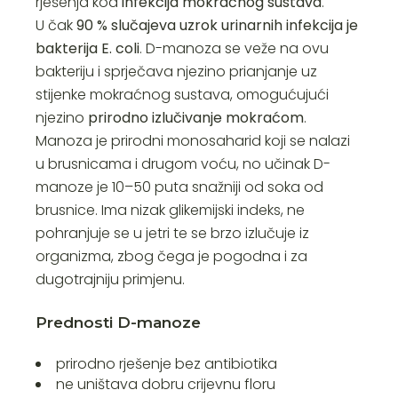
rješenja kod
infekcija mokraćnog sustava
.
U čak
90 % slučajeva uzrok urinarnih infekcija je
bakterija E. coli
. D-manoza se veže na ovu
bakteriju i sprječava njezino prianjanje uz
stijenke mokraćnog sustava, omogućujući
njezino
prirodno izlučivanje mokraćom
.
Manoza je prirodni monosaharid koji se nalazi
u brusnicama i drugom voću, no
učinak D-
manoze je 10–50 puta snažniji od soka od
brusnice
. Ima nizak glikemijski indeks, ne
pohranjuje se u jetri te se brzo izlučuje iz
organizma, zbog čega je pogodna i za
dugotrajniju primjenu.
Prednosti D-manoze
prirodno rješenje bez antibiotika
ne uništava dobru crijevnu floru