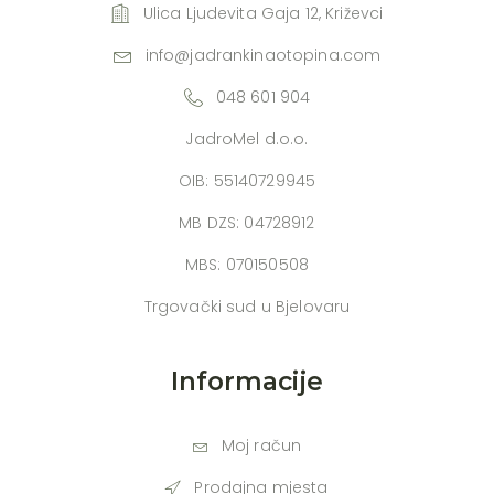
Ulica Ljudevita Gaja 12, Križevci
info@jadrankinaotopina.com
048 601 904
JadroMel d.o.o.
OIB: 55140729945
MB DZS: 04728912
MBS: 070150508
Trgovački sud u Bjelovaru
Informacije
Moj račun
Prodajna mjesta