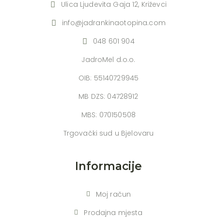
Ulica Ljudevita Gaja 12, Križevci
info@jadrankinaotopina.com
048 601 904
JadroMel d.o.o.
OIB: 55140729945
MB DZS: 04728912
MBS: 070150508
Trgovački sud u Bjelovaru
Informacije
Moj račun
Prodajna mjesta