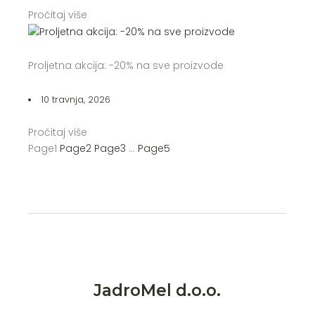
Pročitaj više
Proljetna akcija: -20% na sve proizvode
10 travnja, 2026
Pročitaj više
Page
1
Page
2
Page
3
…
Page
5
JadroMel d.o.o.