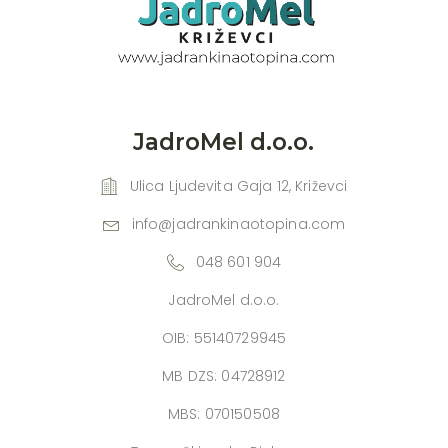
JadroMel d.o.o.
Ulica Ljudevita Gaja 12, Križevci
info@jadrankinaotopina.com
048 601 904
JadroMel d.o.o.
OIB: 55140729945
MB DZS: 04728912
MBS: 070150508