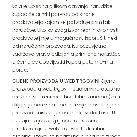
koja je upisana prilikom davanja narudžbe
kupac će primiti potvrdu od strane
prodavatelja kojom se potvrđuje primitak
narudžbe. Ukoliko zbog izvanrednih okolnosti
prodavatelj nije u mogućnosti isporučiti neki
od naručenih proizvoda, isti bezuvjetno
zadržava pravo odbijanja primljene narudžbe,
o čemu će obavijestiti kupca putem e-mail
poruke.
CIJENE PROIZVODA U WEB TRGOVINI
Cijene
proizvoda u web trgovini Jadrankina otopina
izražene su u eurima i hrvatskim kunama (kn) i
uključuju porez na dodanu vrijednost. U cijene
proizvoda nisu uključeni troškovi dostave. U
slučaju da je zbog greške od strane
prodavatelja u web trgovini Jadrankina
otopina istaknuta pogrešna cijena proizvoda,