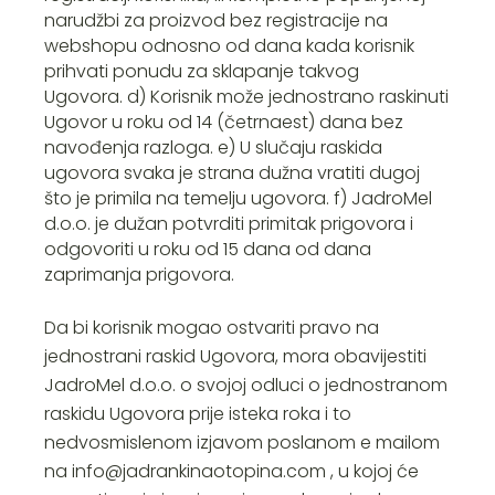
narudžbi za proizvod bez registracije na
webshopu odnosno od dana kada korisnik
prihvati ponudu za sklapanje takvog
Ugovora. d) Korisnik može jednostrano raskinuti
Ugovor u roku od 14 (četrnaest) dana bez
navođenja razloga. e) U slučaju raskida
ugovora svaka je strana dužna vratiti dugoj
što je primila na temelju ugovora. f) JadroMel
d.o.o. je dužan potvrditi primitak prigovora i
odgovoriti u roku od 15 dana od dana
zaprimanja prigovora.
Da bi korisnik mogao ostvariti pravo na
jednostrani raskid Ugovora, mora obavijestiti
JadroMel d.o.o. o svojoj odluci o jednostranom
raskidu Ugovora prije isteka roka i to
nedvosmislenom izjavom poslanom e mailom
na
info@jadrankinaotopina.com
, u kojoj će