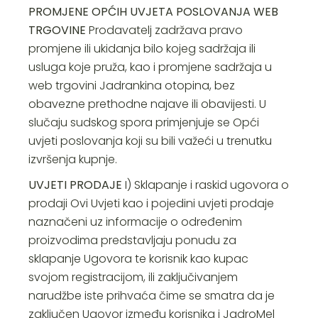
PROMJENE OPĆIH UVJETA POSLOVANJA WEB
TRGOVINE
Prodavatelj zadržava pravo
promjene ili ukidanja bilo kojeg sadržaja ili
usluga koje pruža, kao i promjene sadržaja u
web trgovini Jadrankina otopina, bez
obavezne prethodne najave ili obavijesti. U
slučaju sudskog spora primjenjuje se Opći
uvjeti poslovanja koji su bili važeći u trenutku
izvršenja kupnje.
UVJETI PRODAJE
I) Sklapanje i raskid ugovora o
prodaji Ovi Uvjeti kao i pojedini uvjeti prodaje
naznačeni uz informacije o određenim
proizvodima predstavljaju ponudu za
sklapanje Ugovora te korisnik kao kupac
svojom registracijom, ili zaključivanjem
narudžbe iste prihvaća čime se smatra da je
zaključen Ugovor između korisnika i JadroMel