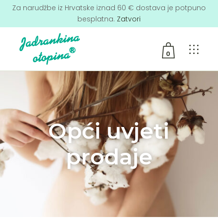
Za narudžbe iz Hrvatske iznad 60 € dostava je potpuno
besplatna.
Zatvori
0
No products in the cart.
Opći uvjeti
prodaje