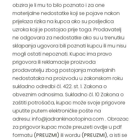
obzira je li mu to bilo poznato i za one
materijalne nedostatke koji se pojave nakon
prijelaza rizika na kupca ako su posljedica
uzroka koji je postojao prije toga. Prodavatelj
ne odgovara za nedostatke ako su u trenutku
sklapanja ugovora bili poznati kupcu ili mu nisu
mogli ostati nepoznati. Kupac ima pravo
prigovora ili reklamacije proizvoda
prodavatelju zbog postojanja materijalnih
nedostataka na proizvodu u zakonskom roku
sukladno odredbi čl. 422. st. 1. Zakona o
obveznim odnosima. Sukladno čl. 10 Zakona o
zaštiti potrošača, kupac može svoje prigovore
uputite putem elektroničke pošte na
adresu:
info@jadrankinaotopina.com
. Obrazac
za prigovor kupac može preuzeti ovdje u pdf
formatu
(
PREUZMI
)
ili wordu
(
PREUZMI
)
, a isti se