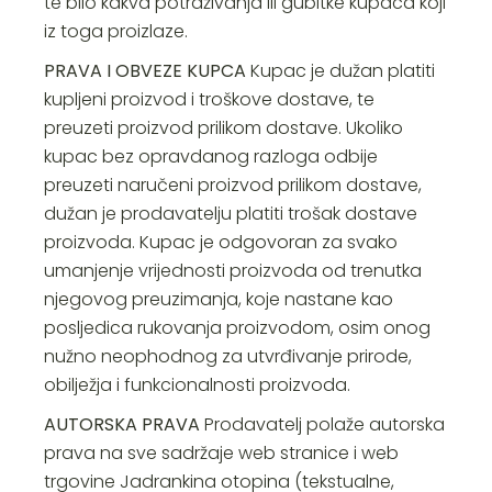
te bilo kakva potraživanja ili gubitke kupaca koji
iz toga proizlaze.
PRAVA I OBVEZE KUPCA
Kupac je dužan platiti
kupljeni proizvod i troškove dostave, te
preuzeti proizvod prilikom dostave. Ukoliko
kupac bez opravdanog razloga odbije
preuzeti naručeni proizvod prilikom dostave,
dužan je prodavatelju platiti trošak dostave
proizvoda. Kupac je odgovoran za svako
umanjenje vrijednosti proizvoda od trenutka
njegovog preuzimanja, koje nastane kao
posljedica rukovanja proizvodom, osim onog
nužno neophodnog za utvrđivanje prirode,
obilježja i funkcionalnosti proizvoda.
AUTORSKA PRAVA
Prodavatelj polaže autorska
prava na sve sadržaje web stranice i web
trgovine Jadrankina otopina (tekstualne,