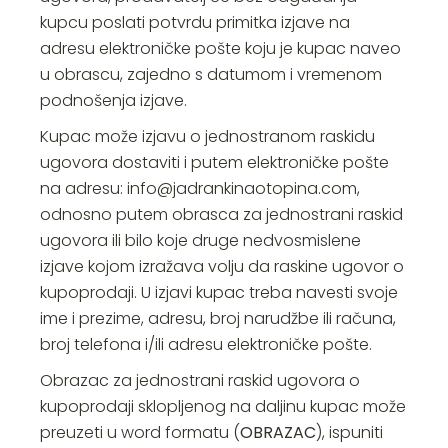
kupcu poslati potvrdu primitka izjave na
adresu elektroničke pošte koju je kupac naveo
u obrascu, zajedno s datumom i vremenom
podnošenja izjave.
Kupac može izjavu o jednostranom raskidu
ugovora dostaviti i putem elektroničke pošte
na adresu:
info@jadrankinaotopina.com
,
odnosno putem obrasca za jednostrani raskid
ugovora ili bilo koje druge nedvosmislene
izjave kojom izražava volju da raskine ugovor o
kupoprodaji. U izjavi kupac treba navesti svoje
ime i prezime, adresu, broj narudžbe ili računa,
broj telefona i/ili adresu elektroničke pošte.
Obrazac za jednostrani raskid ugovora o
kupoprodaji sklopljenog na daljinu kupac može
preuzeti u word formatu (
OBRAZAC
), ispuniti