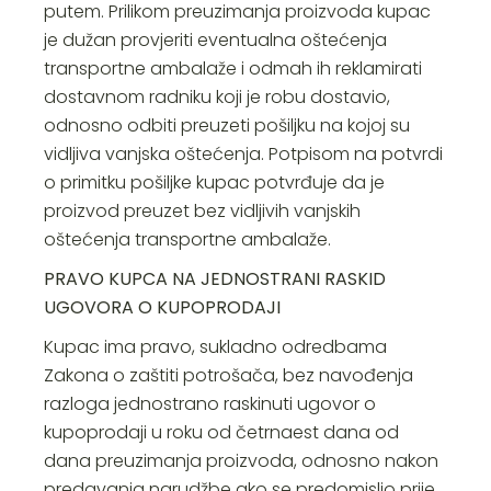
putem. Prilikom preuzimanja proizvoda kupac
je dužan provjeriti eventualna oštećenja
transportne ambalaže i odmah ih reklamirati
dostavnom radniku koji je robu dostavio,
odnosno odbiti preuzeti pošiljku na kojoj su
vidljiva vanjska oštećenja. Potpisom na potvrdi
o primitku pošiljke kupac potvrđuje da je
proizvod preuzet bez vidljivih vanjskih
oštećenja transportne ambalaže.
PRAVO KUPCA NA JEDNOSTRANI RASKID
UGOVORA O KUPOPRODAJI
Kupac ima pravo, sukladno odredbama
Zakona o zaštiti potrošača, bez navođenja
razloga jednostrano raskinuti ugovor o
kupoprodaji u roku od četrnaest dana od
dana preuzimanja proizvoda, odnosno nakon
predavanja narudžbe ako se predomislio prije