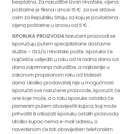
besplatna. Za narudžbe izvan Hrvatske, cijena
poštarine je fiksna i iznosi 15 € za sve države
osim za Republiku Srbiju, za koju je povlaštena
cijena poštarine u iznosu od 5 € .
ISPORUKA PROIZVODA
Naručeni proizvodi se
isporučuju putem specijalizirane dostavne
službe – GLS/a i Hrvatske pošte. Isporuka će
najčešće uslijediti u roku od 14 radna dana od
dana zaprimanja narudžbe, a najkasnije u
zakonom propisanom roku od trideset
dana. Ukoliko prodavatelj nije u mogućnosti
isporučiti sve naručene proizvode, isporučit će
one koje može, a o roku isporuke ostatka će
pismenim putem obavijestiti kupca, koji može
prihvatiti ili otkazati isporuku ostalih proizvoda.
Ukoliko kupac nema e-mail adresu, o
navedenom će biti obaviješten telefonskim