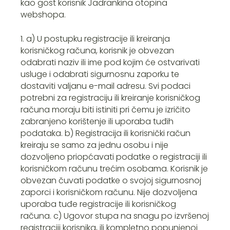
kao gost korisnik Jadrankina otopina
webshopa.
a) U postupku registracije ili kreiranja
korisničkog računa, korisnik je obvezan
odabrati naziv ili ime pod kojim će ostvarivati
usluge i odabrati sigurnosnu zaporku te
dostaviti valjanu e-mail adresu. Svi podaci
potrebni za registraciju ili kreiranje korisničkog
računa moraju biti istiniti pri čemu je izričito
zabranjeno korištenje ili uporaba tuđih
podataka. b) Registracija ili korisnički račun
kreiraju se samo za jednu osobu i nije
dozvoljeno priopćavati podatke o registraciji ili
korisničkom računu trećim osobama. Korisnik je
obvezan čuvati podatke o svojoj sigurnosnoj
zaporci i korisničkom računu. Nije dozvoljena
uporaba tuđe registracije ili korisničkog
računa. c) Ugovor stupa na snagu po izvršenoj
registraciji korisnika, ili kompletno popunjenoj