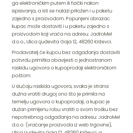
ga elektroničkim putem ili fizički nakon
ispisivanja, a isti se nalazi priložen i u paketu
zajedno s proizvodom. Popunjeni obrazac
kupac može dostaviti i u paketu zajedno s
proizvodom koji vraća na adresu: JadroMel
d.o.o., Ulica Ljudevita Gaja 12, 48260 Križevci.
Prodavatelj će kupcu bez odgađanja dostaviti
potvrdu primitka obavijesti o jednostranom
raskidu ugovora o kupoprodaji elektroničkom
poštom.
U slučaju raskida ugovora, svaka je strana
dužna vratiti drugoj ono što je primila na
temelju ugovora o kupoprodaji, a kupac je
dužan primljenu robu vratiti o svom trošku bez
nepotrebnog odgađanja na adresu: JadroMel
d.o.o. (vraćanje proizvoda iz web trgovine),
Ulica Ljudevita Gaja 12, 48260 Križevci, a