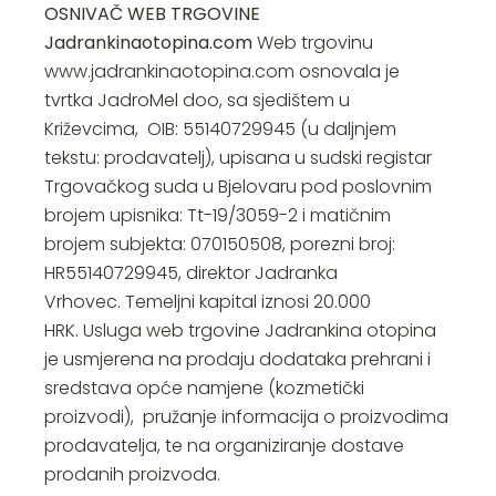
OSNIVAČ WEB TRGOVINE
Jadrankinaotopina.com
Web trgovinu
www.jadrankinaotopina.com osnovala je
tvrtka JadroMel doo, sa sjedištem u
Križevcima, OIB: 55140729945 (u daljnjem
tekstu: prodavatelj), upisana u sudski registar
Trgovačkog suda u Bjelovaru pod poslovnim
brojem upisnika: Tt-19/3059-2 i matičnim
brojem subjekta: 070150508, porezni broj:
HR55140729945, direktor Jadranka
Vrhovec. Temeljni kapital iznosi 20.000
HRK. Usluga web trgovine Jadrankina otopina
je usmjerena na prodaju dodataka prehrani i
sredstava opće namjene (kozmetički
proizvodi), pružanje informacija o proizvodima
prodavatelja, te na organiziranje dostave
prodanih proizvoda.