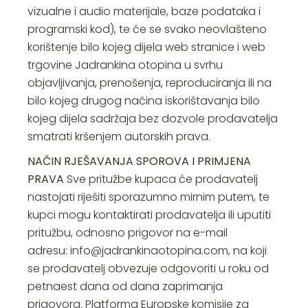
vizualne i audio materijale, baze podataka i
programski kod), te će se svako neovlašteno
korištenje bilo kojeg dijela web stranice i web
trgovine Jadrankina otopina u svrhu
objavljivanja, prenošenja, reproduciranja ili na
bilo kojeg drugog načina iskorištavanja bilo
kojeg dijela sadržaja bez dozvole prodavatelja
smatrati kršenjem autorskih prava.
NAČIN RJEŠAVANJA SPOROVA I PRIMJENA
PRAVA
Sve pritužbe kupaca će prodavatelj
nastojati riješiti sporazumno mirnim putem, te
kupci mogu kontaktirati prodavatelja ili uputiti
pritužbu, odnosno prigovor na e-mail
adresu:
info@jadrankinaotopina.com
, na koji
se prodavatelj obvezuje odgovoriti u roku od
petnaest dana od dana zaprimanja
prigovora. Platforma Europske komisije za