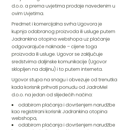
d.o.o. a prema uvjetima prodaje navedenim u
ovim Uvjetima.
Predmet i komercijalna svrha Ugovora je
kupnja odabranog proizvoda ili usluge putem
Jadrankina otopina webshopa uz plaćanje
odgovarajuće naknade – cijene toga
proizvoda ili usluge. Ugovor se zaključuje
sredstvima daljinske komunikacije (Ugovor
sklopljen na daljinu) i to putem interneta.
Ugovor stupa na snagu i obvezuje od trenutka
kada korisnik prihvati ponudu od JadroMel
d.o.o. na jedan od slijedećih načina:
odabirom plaćanja i dovršenjem narudžbe
kao registrirani korisnik Jadrankina otopina
webshopa,
odabirom plaćanja i dovršenjem narudžbe