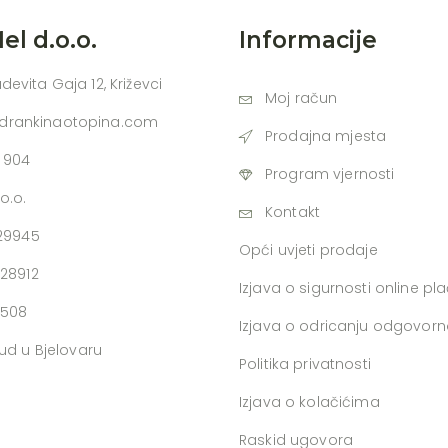
l d.o.o.
Informacije
udevita Gaja 12, Križevci
Moj račun
adrankinaotopina.com
Prodajna mjesta
 904
Program vjernosti
o.o.
Kontakt
729945
Opći uvjeti prodaje
728912
Izjava o sigurnosti online pl
0508
Izjava o odricanju odgovorn
ud u Bjelovaru
Politika privatnosti
Izjava o kolačićima
Raskid ugovora