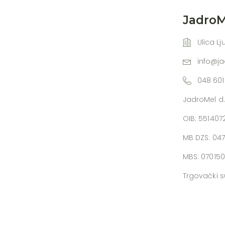
JadroMe
Ulica Lj
info@j
048 601
JadroMel d.
OIB: 55140
MB DZS: 04
MBS: 07015
Trgovački s