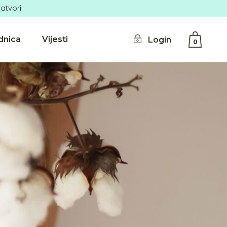
atvori
dnica
Vijesti
Login
0
No products in the cart.