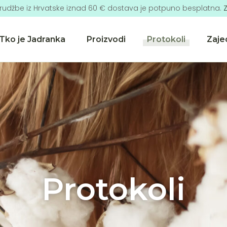
rudžbe iz Hrvatske iznad 60 € dostava je potpuno besplatna.
Z
Tko je Jadranka
Proizvodi
Protokoli
Zaje
Protokoli