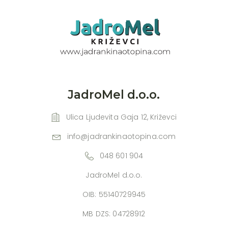
JadroMel d.o.o.
Ulica Ljudevita Gaja 12, Križevci
info@jadrankinaotopina.com
048 601 904
JadroMel d.o.o.
OIB: 55140729945
MB DZS: 04728912