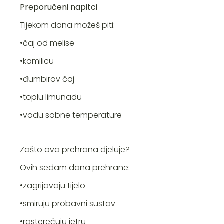
Preporučeni napitci
Tijekom dana možeš piti:
•čaj od melise
•kamilicu
•đumbirov čaj
•toplu limunadu
•vodu sobne temperature
Zašto ova prehrana djeluje?
Ovih sedam dana prehrane:
•zagrijavaju tijelo
•smiruju probavni sustav
•rasterećuju jetru