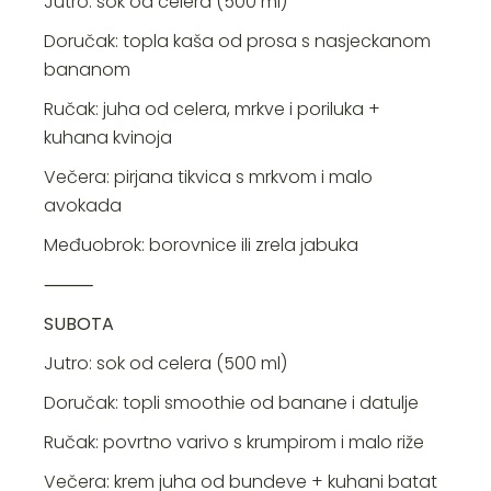
Jutro: sok od celera (500 ml)
Doručak: topla kaša od prosa s nasjeckanom
bananom
Ručak: juha od celera, mrkve i poriluka +
kuhana kvinoja
Večera: pirjana tikvica s mrkvom i malo
avokada
Međuobrok: borovnice ili zrela jabuka
⸻
SUBOTA
Jutro: sok od celera (500 ml)
Doručak: topli smoothie od banane i datulje
Ručak: povrtno varivo s krumpirom i malo riže
Večera: krem juha od bundeve + kuhani batat