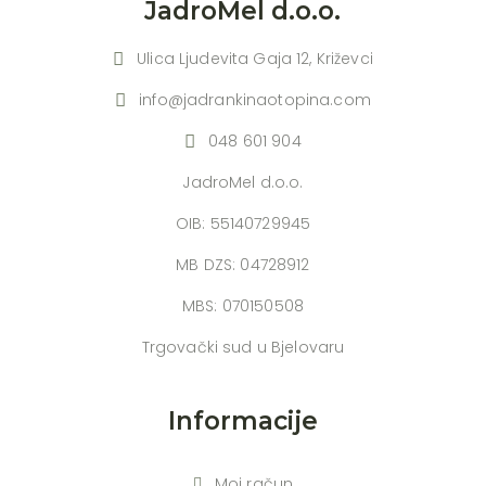
JadroMel d.o.o.
Ulica Ljudevita Gaja 12, Križevci
info@jadrankinaotopina.com
048 601 904
JadroMel d.o.o.
OIB: 55140729945
MB DZS: 04728912
MBS: 070150508
Trgovački sud u Bjelovaru
Informacije
Moj račun