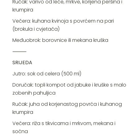
Ručak: varivo od leće, mrkve, korijena peršina i
krumpira
Večera: kuhana kvinoja s povrćem na pari
(brokula i cvjetača)
Međuobrok: borovnice ili mekana kruška
⸻
SRIJEDA
Jutro: sok od celera (500 ml)
Doručak: topli kompot od jabuke i kruške s malo
zobenih pahuljica
Ručak: juha od korjenastog povrća i kuhanog
krumpira
Večera: riža s tikvicama i mrkvom, mekana i
sočna