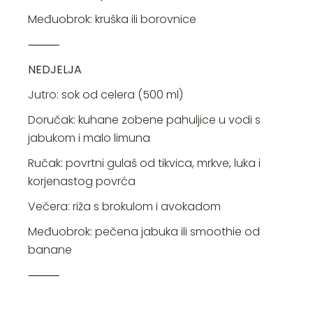
Međuobrok: kruška ili borovnice
⸻
NEDJELJA
Jutro: sok od celera (500 ml)
Doručak: kuhane zobene pahuljice u vodi s
jabukom i malo limuna
Ručak: povrtni gulaš od tikvica, mrkve, luka i
korjenastog povrća
Večera: riža s brokulom i avokadom
Međuobrok: pečena jabuka ili smoothie od
banane
⸻