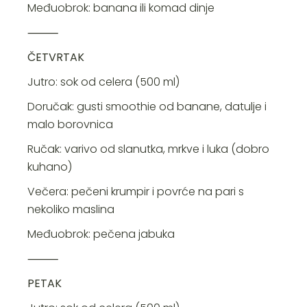
Međuobrok: banana ili komad dinje
⸻
ČETVRTAK
Jutro: sok od celera (500 ml)
Doručak: gusti smoothie od banane, datulje i
malo borovnica
Ručak: varivo od slanutka, mrkve i luka (dobro
kuhano)
Večera: pečeni krumpir i povrće na pari s
nekoliko maslina
Međuobrok: pečena jabuka
⸻
PETAK