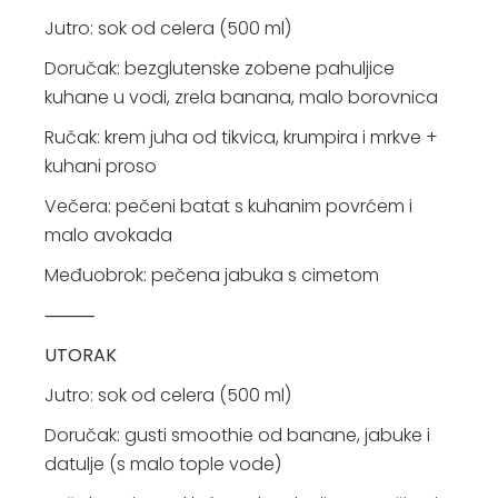
Jutro: sok od celera (500 ml)
Doručak: bezglutenske zobene pahuljice
kuhane u vodi, zrela banana, malo borovnica
Ručak: krem juha od tikvica, krumpira i mrkve +
kuhani proso
Večera: pečeni batat s kuhanim povrćem i
malo avokada
Međuobrok: pečena jabuka s cimetom
⸻
UTORAK
Jutro: sok od celera (500 ml)
Doručak: gusti smoothie od banane, jabuke i
datulje (s malo tople vode)