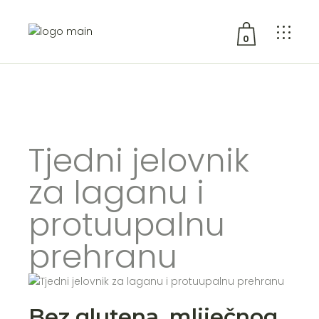
0
No products in the cart.
Tjedni jelovnik
za laganu i
protuupalnu
prehranu
Bez glutena, mliječnog,