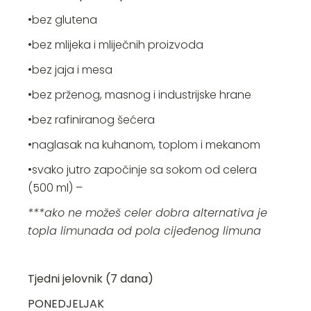
•bez glutena
•bez mlijeka i mliječnih proizvoda
•bez jaja i mesa
•bez prženog, masnog i industrijske hrane
•bez rafiniranog šećera
•naglasak na kuhanom, toplom i mekanom
•svako jutro započinje sa sokom od celera
(500 ml) –
***ako ne možeš celer dobra alternativa je
topla limunada od pola cijeđenog limuna
Tjedni jelovnik (7 dana)
PONEDJELJAK