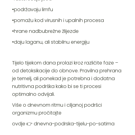
•podržavaju limfu
•pomažu kod virusnih i upalnih procesa
•hrane nadbubrežne žlijezde
•daju laganu, ali stabilnu energiju
Tijelo tijekom dana prolazi kroz različite faze –
od detoksikacije do obnove. Pravilna prehrana
je temelj, ali ponekad je potrebna i dodatna
nutritivna podrška kako bi se ti procesi
optimalno odvijali.
Više o dnevnom ritmu i ciljanoj podršci
organizmu pročitajte
ovdje 👉
dnevna-podrska-tijelu-po-satima