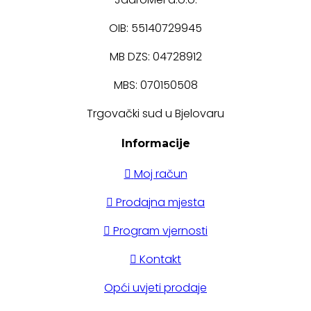
OIB: 55140729945
MB DZS: 04728912
MBS: 070150508
Trgovački sud u Bjelovaru
Informacije
Moj račun
Prodajna mjesta
Program vjernosti
Kontakt
Opći uvjeti prodaje