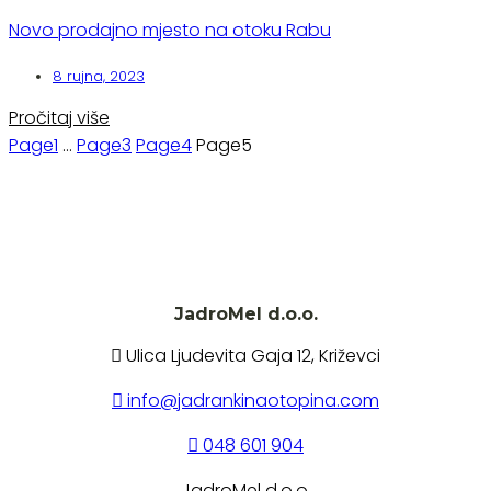
Novo prodajno mjesto na otoku Rabu
8 rujna, 2023
Pročitaj više
Page
1
…
Page
3
Page
4
Page
5
JadroMel d.o.o.
Ulica Ljudevita Gaja 12, Križevci
info@jadrankinaotopina.com
048 601 904
JadroMel d.o.o.