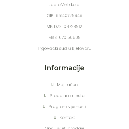
JadroMel d.o.o.
OIB: 55140729945
MB DZS: 04728912
MBS: 070150508
Trgovački sud u Bjelovaru
Informacije
Moj račun
Prodajna mjesta
Program vjernosti
Kontakt
Opći uvjeti prodaje