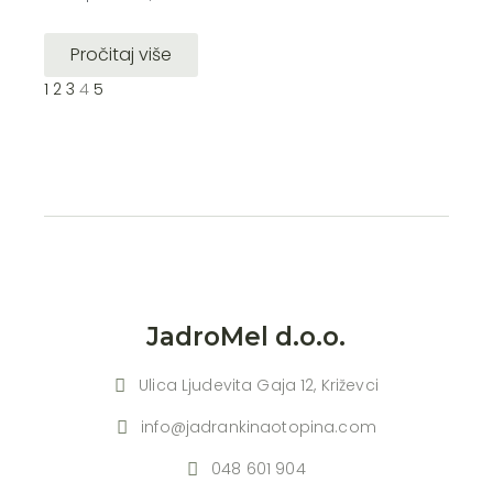
Pročitaj više
1
2
3
4
5
JadroMel d.o.o.
Ulica Ljudevita Gaja 12, Križevci
info@jadrankinaotopina.com
048 601 904