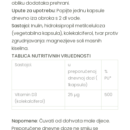
obliku dodataka prehrani.
Upute za upotrebu:
Popijte jednu kapsule
dnevno iza obroka s 2 dl vode.
Sastojci:
Inulin, hidroksipropil metilceluloza
(vegetabilna kapsula), kolekalciferol, tvar protiv
zgrudnjavanja: magnezijeve soli masnih
kiselina.
TABLICA NUTRITIVNIH VRIJEDNOSTI
Sastojci:
u
preporučenoj
%
dnevnoj dozi (
PU*
1kapsula)
Vitamin D3
25 µg
500
(kolekalciferol)
Napomene
: Čuvati od dohvata male djece.
Preporučene dnevne doze ne smiju se