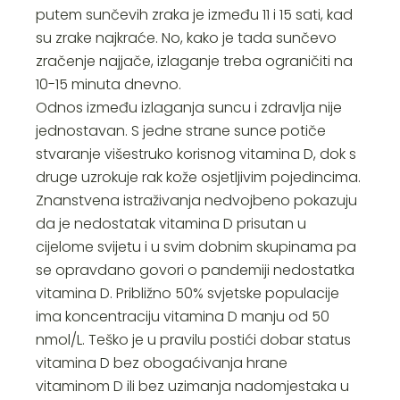
putem sunčevih zraka je između 11 i 15 sati, kad
su zrake najkraće. No, kako je tada sunčevo
zračenje najjače, izlaganje treba ograničiti na
10-15 minuta dnevno.
Odnos između izlaganja suncu i zdravlja nije
jednostavan. S jedne strane sunce potiče
stvaranje višestruko korisnog vitamina D, dok s
druge uzrokuje rak kože osjetljivim pojedincima.
Znanstvena istraživanja nedvojbeno pokazuju
da je nedostatak vitamina D prisutan u
cijelome svijetu i u svim dobnim skupinama pa
se opravdano govori o pandemiji nedostatka
vitamina D. Približno 50% svjetske populacije
ima koncentraciju vitamina D manju od 50
nmol/L. Teško je u pravilu postići dobar status
vitamina D bez obogaćivanja hrane
vitaminom D ili bez uzimanja nadomjestaka u