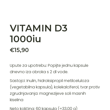
VITAMIN D3
1000iu
€
15,90
Upute za upotrebu: Popijte jednu kapsule
dnevno iza obroka s 2 dl vode.
Sastojci: Inulin, hidroksipropil metilceluloza
(vegetabilna kapsula), kolekalciferol, tvar protiv
zgrudnjavanja: magnezijeve soli masnih
kiselina
Neto količina: 60 kapsula (=33,00 g)