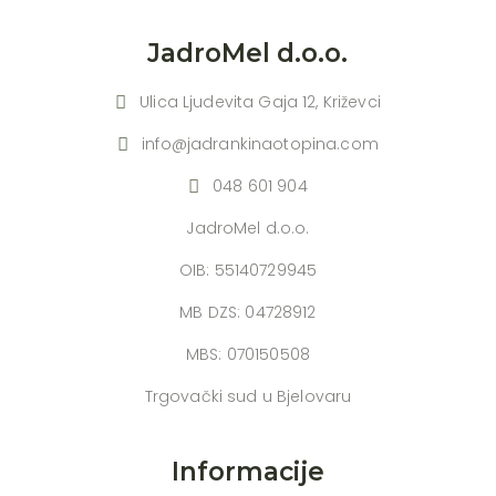
JadroMel d.o.o.
Ulica Ljudevita Gaja 12, Križevci
info@jadrankinaotopina.com
048 601 904
JadroMel d.o.o.
OIB: 55140729945
MB DZS: 04728912
MBS: 070150508
Trgovački sud u Bjelovaru
Informacije