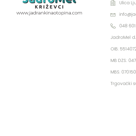
Ulica Lj
info@j
048 601
JadroMel d.
OIB: 55140
MB DZS: 04
MBS: 07015
Trgovački s