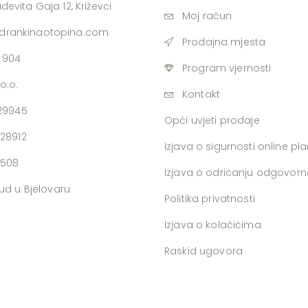
udevita Gaja 12, Križevci
Moj račun
adrankinaotopina.com
Prodajna mjesta
 904
Program vjernosti
o.o.
Kontakt
729945
Opći uvjeti prodaje
728912
Izjava o sigurnosti online pl
0508
Izjava o odricanju odgovorn
ud u Bjelovaru
Politika privatnosti
Izjava o kolačićima
Raskid ugovora