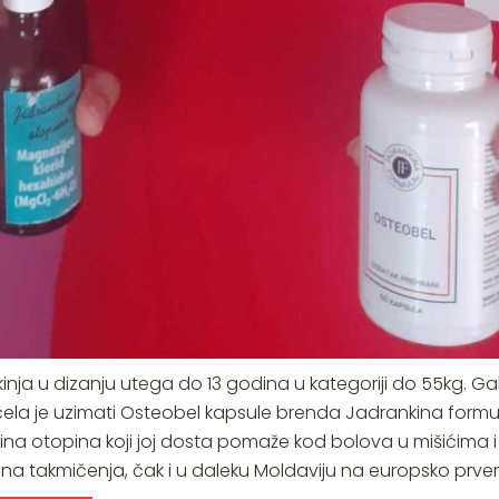
kinja u dizanju utega do 13 godina u kategoriji do 55kg. Gab
čela je uzimati Osteobel kapsule brenda Jadrankina formula
ina otopina koji joj dosta pomaže kod bolova u mišićima 
na takmičenja, čak i u daleku Moldaviju na europsko prve