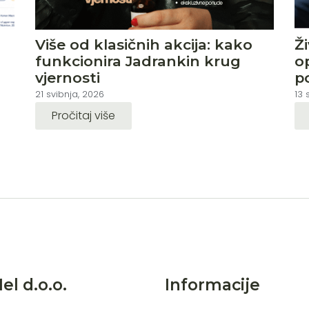
Više od klasičnih akcija: kako
Ž
funkcionira Jadrankin krug
o
vjernosti
p
21 svibnja, 2026
13 
Pročitaj više
l d.o.o.
Informacije