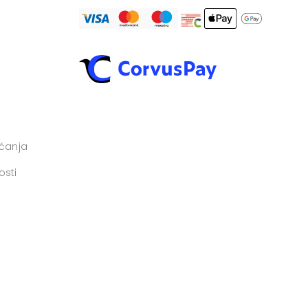
aćanja
osti