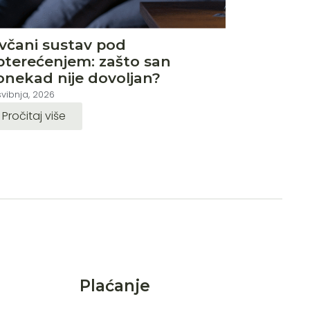
ivčani sustav pod
pterećenjem: zašto san
onekad nije dovoljan?
svibnja, 2026
Pročitaj više
Plaćanje