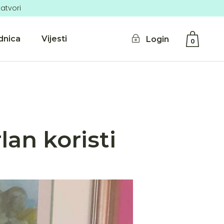
atvori
dnica
Vijesti
Login
0
No products in the cart.
lan koristi