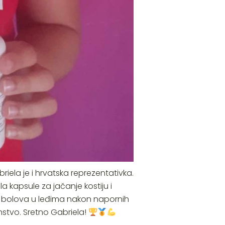
riela je i hrvatska reprezentativka.
 kapsule za jačanje kostiju i
i bolova u leđima nakon napornih
nstvo. Sretno Gabriela!