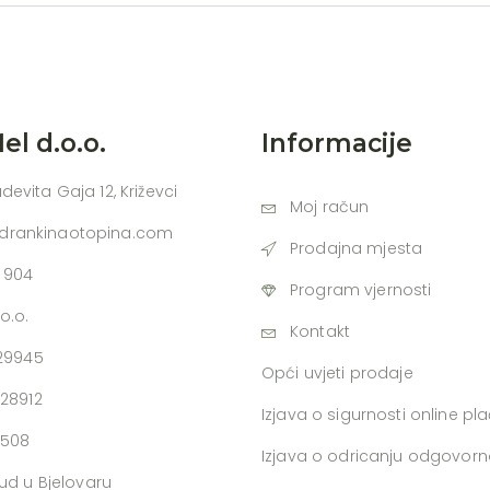
l d.o.o.
Informacije
udevita Gaja 12, Križevci
Moj račun
adrankinaotopina.com
Prodajna mjesta
 904
Program vjernosti
o.o.
Kontakt
729945
Opći uvjeti prodaje
728912
Izjava o sigurnosti online pl
0508
Izjava o odricanju odgovorn
ud u Bjelovaru