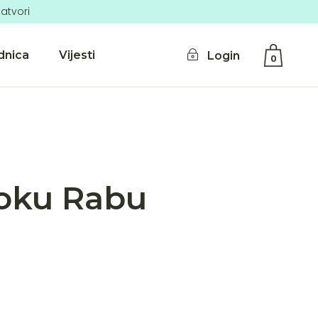
atvori
dnica
Vijesti
Login
0
No products in the cart.
toku Rabu