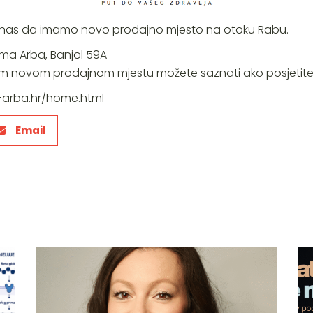
uje nas da imamo novo prodajno mjesto na otoku Rabu.
rma Arba, Banjol 59A
om novom prodajnom mjestu možete saznati ako posjetite 
arba.hr/home.html
Email