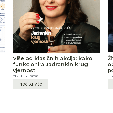
Više od klasičnih akcija: kako
Ž
funkcionira Jadrankin krug
o
vjernosti
p
21 svibnja, 2026
13 
Pročitaj više