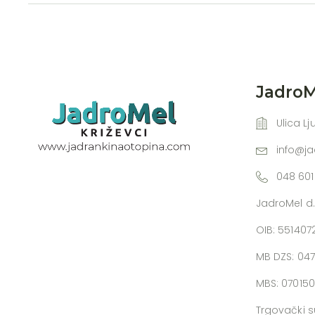
JadroMe
Ulica Lj
info@j
048 601
JadroMel d.
OIB: 55140
MB DZS: 04
MBS: 07015
Trgovački s