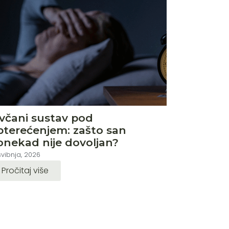
ivčani sustav pod
pterećenjem: zašto san
onekad nije dovoljan?
svibnja, 2026
Pročitaj više