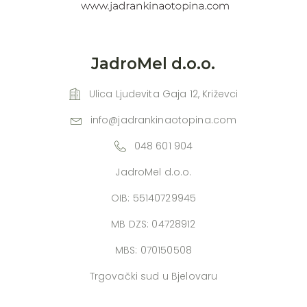
JadroMel d.o.o.
Ulica Ljudevita Gaja 12, Križevci
info@jadrankinaotopina.com
048 601 904
JadroMel d.o.o.
OIB: 55140729945
MB DZS: 04728912
MBS: 070150508
Trgovački sud u Bjelovaru