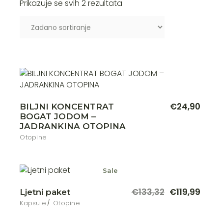
Prikazuje se svih 2 rezultata
€
24,90
BILJNI KONCENTRAT
BOGAT JODOM –
JADRANKINA OTOPINA
Otopine
Sale
€
133,32
€
119,99
Ljetni paket
Izvorna
Trenutna
cijena
cijena
Kapsule
Otopine
bila
je: