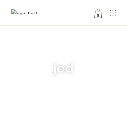
0
No products in the cart.
jod