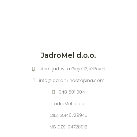
je:
€119,99.
€133,32.
JadroMel d.o.o.
Ulica Ljudevita Gaja 12, Križevci
info@jadrankinaotopina.com
048 601 904
JadroMel d.o.o.
OIB: 55140729945
MB DZS: 04728912