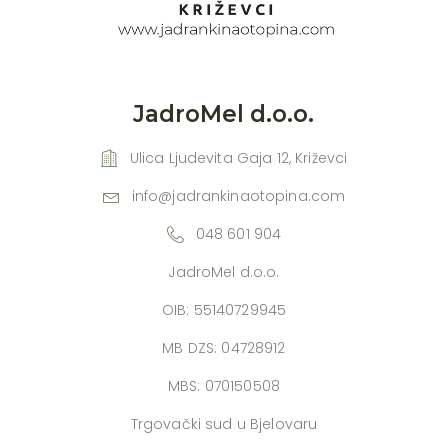
JadroMel d.o.o.
Ulica Ljudevita Gaja 12, Križevci
info@jadrankinaotopina.com
048 601 904
JadroMel d.o.o.
OIB: 55140729945
MB DZS: 04728912
MBS: 070150508
Trgovački sud u Bjelovaru