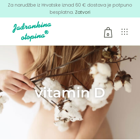
Za narudžbe iz Hrvatske iznad 60 € dostava je potpuno
besplatna.
Zatvori
0
No products in the cart.
vitamin D