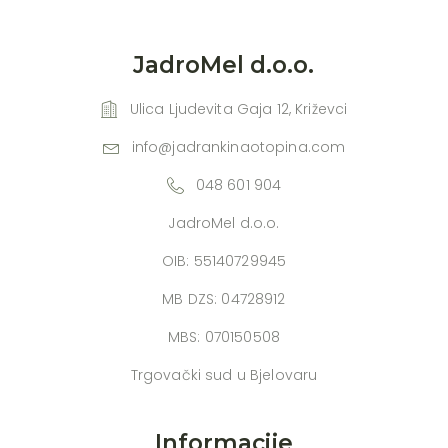
JadroMel d.o.o.
Ulica Ljudevita Gaja 12, Križevci
info@jadrankinaotopina.com
048 601 904
JadroMel d.o.o.
OIB: 55140729945
MB DZS: 04728912
MBS: 070150508
Trgovački sud u Bjelovaru
Informacije