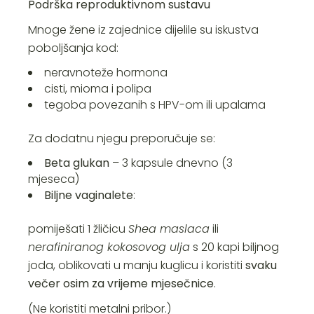
Podrška reproduktivnom sustavu
Mnoge žene iz zajednice dijelile su iskustva
poboljšanja kod:
neravnoteže hormona
cisti, mioma i polipa
tegoba povezanih s HPV-om ili upalama
Za dodatnu njegu preporučuje se:
Beta glukan
– 3 kapsule dnevno (3
mjeseca)
Biljne vaginalete
:
pomiješati 1 žličicu
Shea maslaca
ili
nerafiniranog kokosovog ulja
s 20 kapi biljnog
joda, oblikovati u manju kuglicu i koristiti
svaku
večer osim za vrijeme mjesečnice
.
(Ne koristiti metalni pribor.)