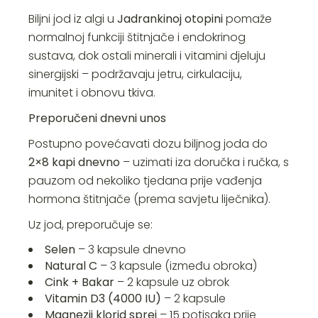
Biljni jod iz algi u
Jadrankinoj otopini
pomaže
normalnoj funkciji štitnjače i endokrinog
sustava, dok ostali minerali i vitamini djeluju
sinergijski – podržavaju jetru, cirkulaciju,
imunitet i obnovu tkiva.
Preporučeni dnevni unos
Postupno povećavati dozu biljnog joda do
2×8 kapi dnevno
– uzimati iza doručka i ručka, s
pauzom od nekoliko tjedana prije vađenja
hormona štitnjače (prema savjetu liječnika).
Uz jod, preporučuje se:
Selen
– 3 kapsule dnevno
Natural C
– 3 kapsule (između obroka)
Cink + Bakar
– 2 kapsule uz obrok
Vitamin D3 (4000 IU)
– 2 kapsule
Magnezij klorid sprej
– 15 potisaka prije