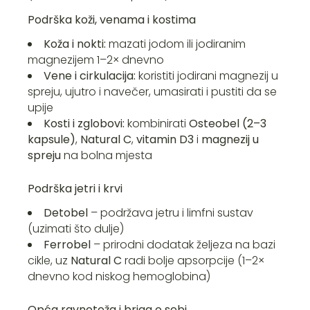
Podrška koži, venama i kostima
Koža i nokti:
mazati jodom ili jodiranim
magnezijem 1–2× dnevno
Vene i cirkulacija:
koristiti jodirani magnezij u
spreju, ujutro i navečer, umasirati i pustiti da se
upije
Kosti i zglobovi:
kombinirati
Osteobel (2–3
kapsule)
,
Natural C
,
vitamin D3
i
magnezij u
spreju
na bolna mjesta
Podrška jetri i krvi
Detobel
– podržava jetru i limfni sustav
(uzimati što dulje)
Ferrobel
– prirodni dodatak željeza na bazi
cikle, uz
Natural C
radi bolje apsorpcije (1–2×
dnevno kod niskog hemoglobina)
Opća ravnoteža i briga o sebi