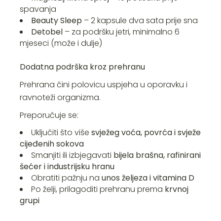
spavanja
Beauty Sleep
– 2 kapsule dva sata prije sna
Detobel
– za podršku jetri, minimalno 6
mjeseci (može i dulje)
Dodatna podrška kroz prehranu
Prehrana čini polovicu uspjeha u oporavku i
ravnoteži organizma.
Preporučuje se:
Uključiti što više
svježeg voća, povrća i svježe
cijeđenih sokova
Smanjiti ili izbjegavati
bijela brašna, rafinirani
šećer i industrijsku hranu
Obratiti pažnju na
unos željeza i vitamina D
Po želji, prilagoditi prehranu prema
krvnoj
grupi