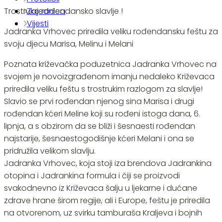
Trostruko rođendansko slavlje !
Zajednica
Vijesti
Jadranka Vrhovec priredila veliku rođendansku feštu za
svoju djecu Marisa, Melinu i Melani
Poznata križevačka poduzetnica Jadranka Vrhovec na
svojem je novoizgrađenom imanju nedaleko Križevaca
priredila veliku feštu s trostrukim razlogom za slavlje!
Slavio se prvi rođendan njenog sina Marisa i drugi
rođendan kćeri Meline koji su rođeni istoga dana, 6.
lipnja, a s obzirom da se bliži i šesnaesti rođendan
najstarije, šesnaestogodišnje kćeri Melani i ona se
pridružila velikom slavlju.
Jadranka Vrhovec, koja stoji iza brendova Jadrankina
otopina i Jadrankina formula i čiji se proizvodi
svakodnevno iz Križevaca šalju u ljekarne i dućane
zdrave hrane širom regije, ali i Europe, feštu je priredila
na otvorenom, uz svirku tamburaša Kraljeva i bojnih