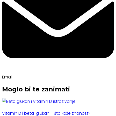
Email
Moglo bi te zanimati
Vitamin D i beta-glukan – što kaže znanost?