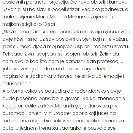
poslovnih partnera, prijatelja, članova obitelji i kumova.
Uzvanici su na slavlje počeli stizati već oko podneva, a
mali slavljenici Maris, Melina i Melani su zajedno s
majkom stigli oko 13 sati.
„Neizmjerno sam sretna i ponosna na svoju djecu, svoje
dvije kćeri i sina. Uz sav poslovni uspjeh koji mi je važan,
ipak su moja djeca moj najveći uspjeh i radost u životu.
Tek sada živim svoj san, sa svojom obitelji. Želim da
nam ovako kao što nam je današnji dan protekao, u
ljubavi i veselju bude ama baš svakoga dana!“
naglasila je Jadranka Vrhovec, ne skrivajući emocije i
oduševljenje.
A o tome koliko se potrudila da rođendansko slavlje
bude posebno ponajbolje govori i veliko iznenađenje
koje je priredila za kćer Melani kojoj je darovala prvi
automobil, crveni Mini Cooper cabrio koji jučer na
rođendanu dugo bio sakriven ispod velike cerade za
auto. U jednom trenutku Jadranka je pozvala sve