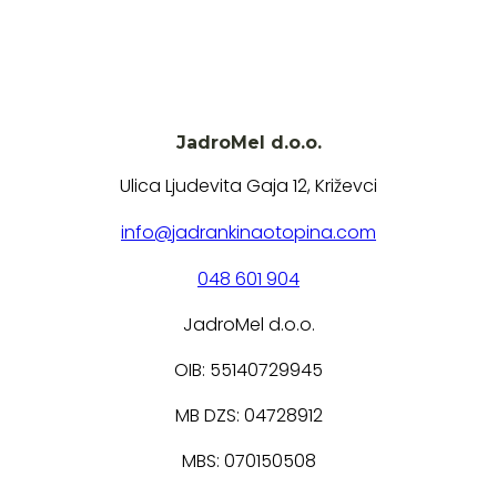
JadroMel d.o.o.
Ulica Ljudevita Gaja 12, Križevci
info@jadrankinaotopina.com
048 601 904
JadroMel d.o.o.
OIB: 55140729945
MB DZS: 04728912
MBS: 070150508