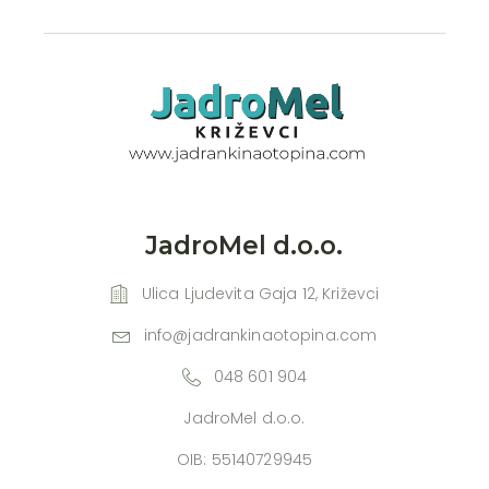
JadroMel d.o.o.
Ulica Ljudevita Gaja 12, Križevci
info@jadrankinaotopina.com
048 601 904
JadroMel d.o.o.
OIB: 55140729945