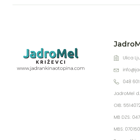
JadroMe
Ulica Lj
info@j
048 601
JadroMel d.
OIB: 55140
MB DZS: 04
MBS: 07015