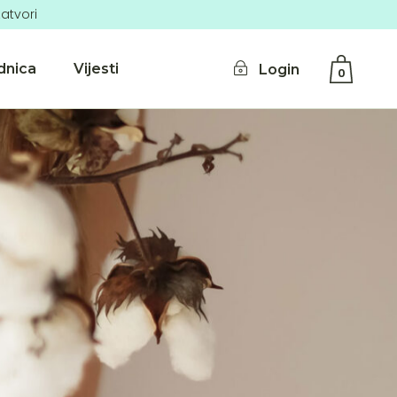
atvori
dnica
Vijesti
Login
0
No products in the cart.