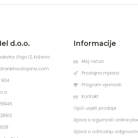
l d.o.o.
Informacije
udevita Gaja 12, Križevci
Moj račun
adrankinaotopina.com
Prodajna mjesta
 904
Program vjernosti
o.o.
Kontakt
729945
Opći uvjeti prodaje
728912
Izjava o sigurnosti online pl
0508
Izjava o odricanju odgovorn