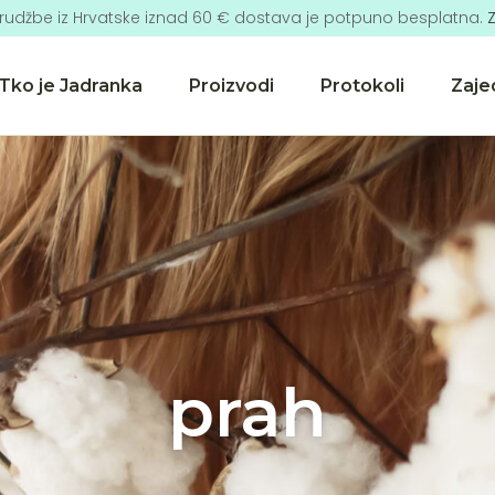
rudžbe iz Hrvatske iznad 60 € dostava je potpuno besplatna.
Z
Tko je Jadranka
Proizvodi
Protokoli
Zaje
prah