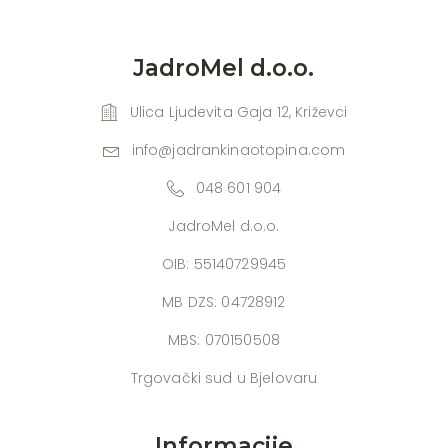
JadroMel d.o.o.
Ulica Ljudevita Gaja 12, Križevci
info@jadrankinaotopina.com
048 601 904
JadroMel d.o.o.
OIB: 55140729945
MB DZS: 04728912
MBS: 070150508
Trgovački sud u Bjelovaru
Informacije