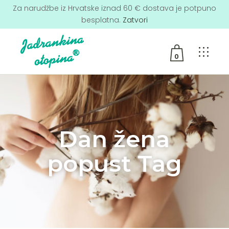
Za narudžbe iz Hrvatske iznad 60 € dostava je potpuno
besplatna.
Zatvori
0
No products in the cart.
Dan žena
popust Tag