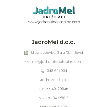
JadroMel d.o.o.
Ulica Ljudevita Gaja 12, Križevci
info@jadrankinaotopina.com
048 601 904
JadroMel d.o.o.
OIB: 55140729945
MB DZS: 04728912