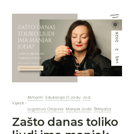
2026
2
velj
Atma.hr
Edukacija O Jodu
Jod
Vijesti
Lugolova Otopina
Manjak Joda
Štitnjača
Zašto danas toliko