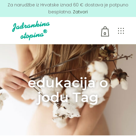
Za narudžbe iz Hrvatske iznad 60 € dostava je potpuno
besplatna.
Zatvori
0
No products in the cart.
edukacija o
jodu Tag