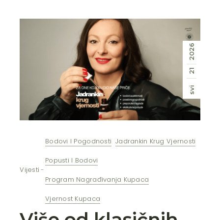
2026
21
svi
Bodovi I Pogodnosti
Jadrankin Krug Vjernosti
Popusti I Bodovi
Vijesti
Program Nagrađivanja Kupaca
Vjernost Kupaca
Više od klasičnih