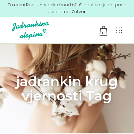
Za narudžbe iz Hrvatske iznad 60 € dostava je potpuno
besplatna.
Zatvori
0
No products in the cart.
jadrankin krug
vjernosti Tag