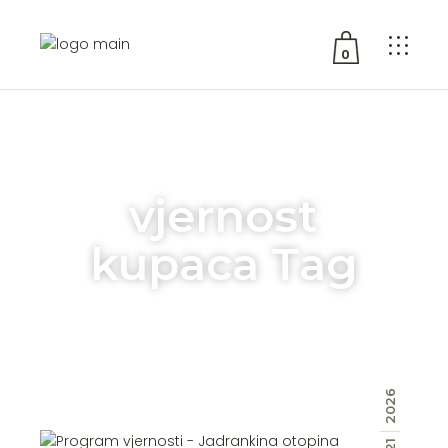
0
No products in the cart.
vjernost
kupaca Tag
2026
21