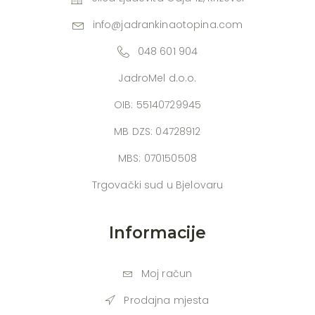
info@jadrankinaotopina.com
048 601 904
JadroMel d.o.o.
OIB: 55140729945
MB DZS: 04728912
MBS: 070150508
Trgovački sud u Bjelovaru
Informacije
Moj račun
Prodajna mjesta