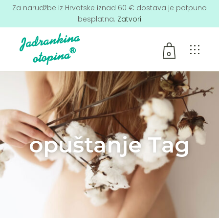
Za narudžbe iz Hrvatske iznad 60 € dostava je potpuno
besplatna.
Zatvori
0
No products in the cart.
opuštanje Tag