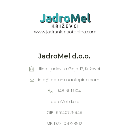
JadroMel d.o.o.
Ulica Ljudevita Gaja 12, Križevci
info@jadrankinaotopina.com
048 601 904
JadroMel d.o.o.
OIB: 55140729945
MB DZS: 04728912