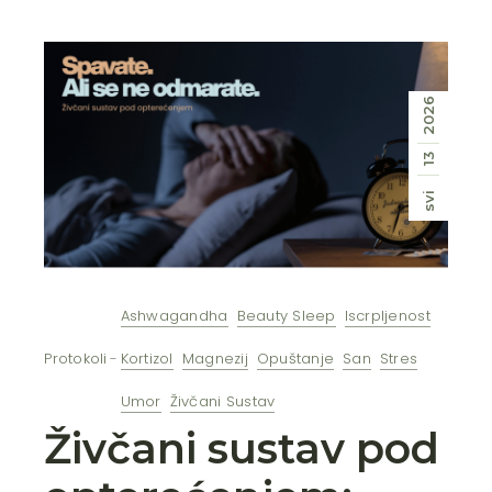
2026
13
svi
Ashwagandha
Beauty Sleep
Iscrpljenost
Protokoli
Kortizol
Magnezij
Opuštanje
San
Stres
Umor
Živčani Sustav
Živčani sustav pod