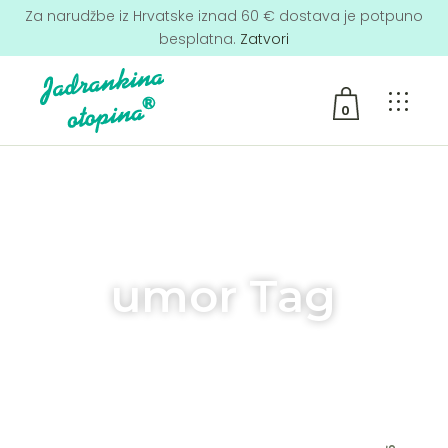
Za narudžbe iz Hrvatske iznad 60 € dostava je potpuno
besplatna.
Zatvori
0
No products in the cart.
umor Tag