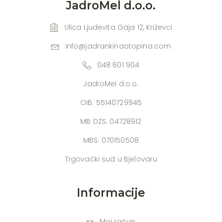
JadroMel d.o.o.
Ulica Ljudevita Gaja 12, Križevci
info@jadrankinaotopina.com
048 601 904
JadroMel d.o.o.
OIB: 55140729945
MB DZS: 04728912
MBS: 070150508
Trgovački sud u Bjelovaru
Informacije
Moj račun