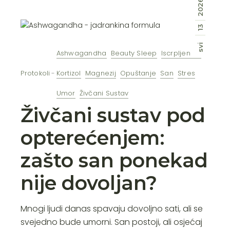
2026
13
svi
Ashwagandha
Beauty Sleep
Iscrpljenost
Protokoli
Kortizol
Magnezij
Opuštanje
San
Stres
Umor
Živčani Sustav
Živčani sustav pod
opterećenjem:
zašto san ponekad
nije dovoljan?
Mnogi ljudi danas spavaju dovoljno sati, ali se
svejedno bude umorni. San postoji, ali osjećaj