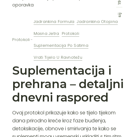
19
sij
Jadrankina Formula
Jadrankina Otopina
Masna Jetra
Protokoli
Protokoli
Suplementacija Po Satima
Vrati Tijelo U Ravnotežu
Suplementacija i
prehrana – detaljni
dnevni raspored
Ovaj protokol prikazuje kako se tijelo tijekom
dana prirodno kreće kroz faze buđenja,
detoksikacije, obnove i smirivanja te kako se
suplementi mogu vremenski uskladiti s tim ritm