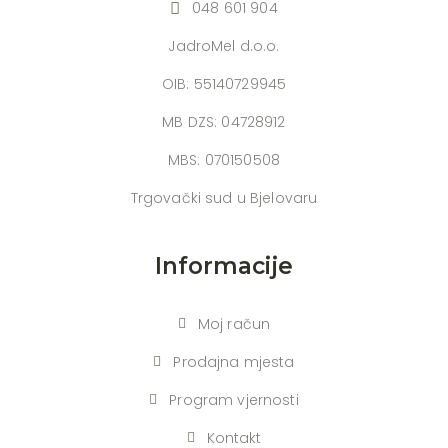
048 601 904
JadroMel d.o.o.
OIB: 55140729945
MB DZS: 04728912
MBS: 070150508
Trgovački sud u Bjelovaru
Informacije
Moj račun
Prodajna mjesta
Program vjernosti
Kontakt