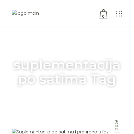
0
No products in the cart.
suplementacija
po satima Tag
2026