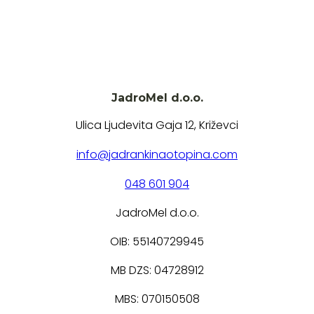
JadroMel d.o.o.
Ulica Ljudevita Gaja 12, Križevci
info@jadrankinaotopina.com
048 601 904
JadroMel d.o.o.
OIB: 55140729945
MB DZS: 04728912
MBS: 070150508