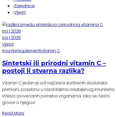
Zajednica
Vijesti
tra
1
2026
tra
1
2026
Vijesti
imunitet
suplementi
vitamin C
Sintetski ili prirodni vitamin C –
postoji li stvarna razlika?
Vitamin C jedan je od najčešće korištenih dodataka
prehrani, posebno u razdobljima oslabljenog imuniteta,
stresa i povećanih potreba organizma. Iako se često
govori o njegovi
Read More