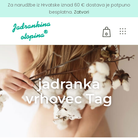
Za narudžbe iz Hrvatske iznad 60 € dostava je potpuno
besplatna.
Zatvori
0
No products in the cart.
jadranka
vrhovec Tag