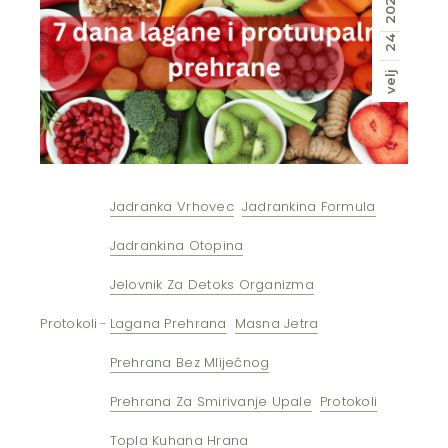
2026
24
velj
Jadranka Vrhovec
Jadrankina Formula
Jadrankina Otopina
Jelovnik Za Detoks Organizma
Protokoli
Lagana Prehrana
Masna Jetra
Prehrana Bez Mliječnog
Prehrana Za Smirivanje Upale
Protokoli
Topla Kuhana Hrana